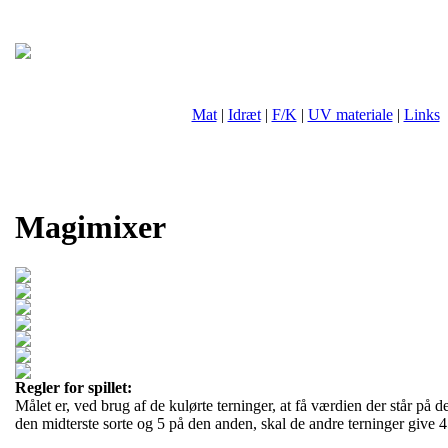
Mat
|
Idræt
|
F/K
|
UV materiale
|
Links
Magimixer
Regler for spillet:
Målet er, ved brug af de kulørte terninger, at få værdien der står på d
den midterste sorte og 5 på den anden, skal de andre terninger give 4